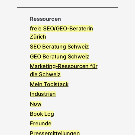
Ressourcen
freie SEO/GEO-Beraterin
Zürich
SEO Beratung Schweiz
GEO Beratung Schweiz
Marketing-Ressourcen für
die Schweiz
Mein Toolstack
Industrien
Now
Book Log
Freunde
Pressemitteilungen