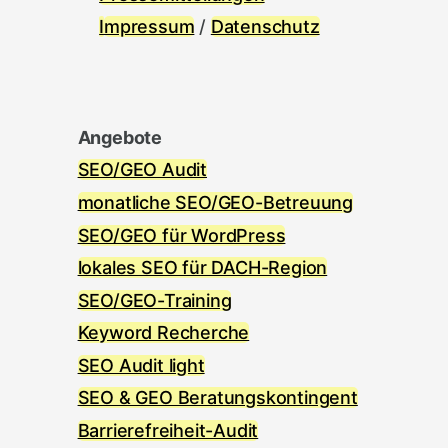
I
mpressum
/
Datenschutz
Angebote
SEO/GEO Audit
monatliche SEO/GEO-Betreuung
SEO/GEO für WordPress
lokales SEO für DACH-Region
SEO/GEO-Training
Keyword Recherche
SEO Audit light
SEO & GEO Beratungskontingent
Barrierefreiheit-Audit